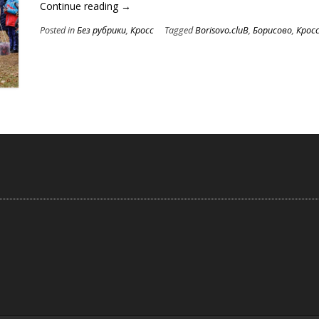
“Прохладный
Continue reading
→
кросс
Posted in
Без рубрики
,
Кросс
Tagged
Borisovo.cluB
,
Борисово
,
Крос
лыжников
03.11.2024”