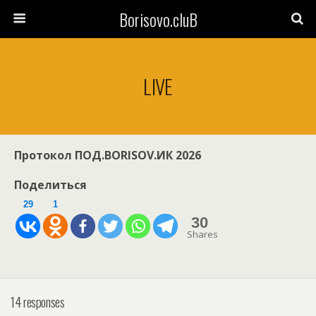
Borisovo.cluB
LIVE
Протокол ПОД.BORISOV.ИК 2026
Поделиться
29
1
30
Shares
14 responses