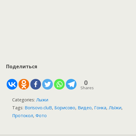
Фото: А. Серёгин, АНО агентство спортивной
фотографии Asppa Images (Асппа Имаджес),
2021
Поделиться
0
Shares
Categories:
Лыжи
Tags:
Borisovo.cluB
,
Борисово
,
Видео
,
Гонка
,
ЛЫжи
,
Протокол
,
Фото