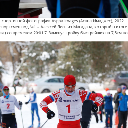
о спортивной фотографии Asppa Images (Асппа Имаджес), 2022
л спортсмен под №1 – Алексей Лесь из Магадана, который в итог
виц со временем 20:01.7. Замкнул тройку быстрейших на 7,5км п