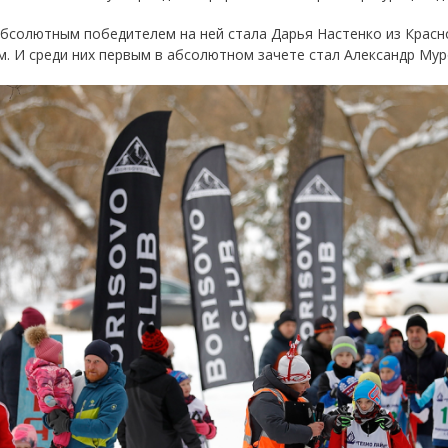
Абсолютным победителем на ней стала Дарья Настенко из Красно
. И среди них первым в абсолютном зачете стал Александр Муро