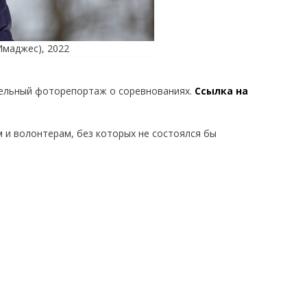
Имаджес), 2022
тельный фоторепортаж о соревнованиях.
Ссылка на
м и волонтерам, без которых не состоялся бы
Фото: А. Серёгин, АНО агентс