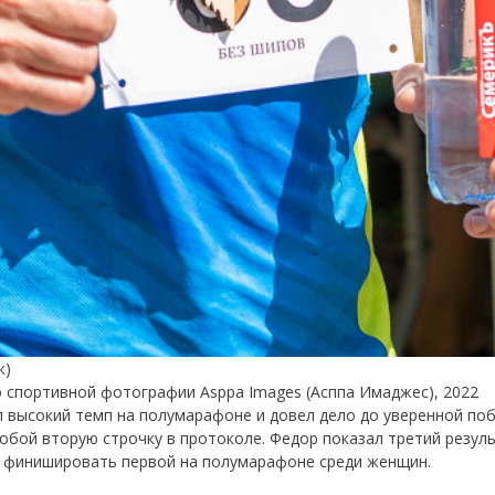
к)
о спортивной фотографии Asppa Images (Асппа Имаджес), 2022
л высокий темп на полумарафоне и довел дело до уверенной поб
собой вторую строчку в протоколе. Федор показал третий резу
й финишировать первой на полумарафоне среди женщин.