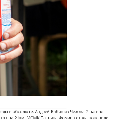
еды в абсолюте. Андрей Бабин из Чехова-2 нагнал
льтат на 21км. МСМК Татьяна Фомина стала поневоле