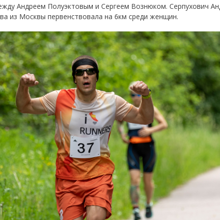
жду Андреем Полуэктовым и Сергеем Вознюком. Серпухович Андр
аева из Москвы первенствовала на 6км среди женщин.